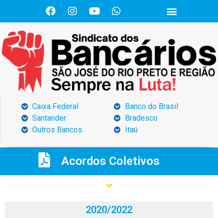
Caixa Federal
Banco do Brasil
Santander
Bradesco
Outros Bancos
Itaú
Acordos Coletivos
2020/2022