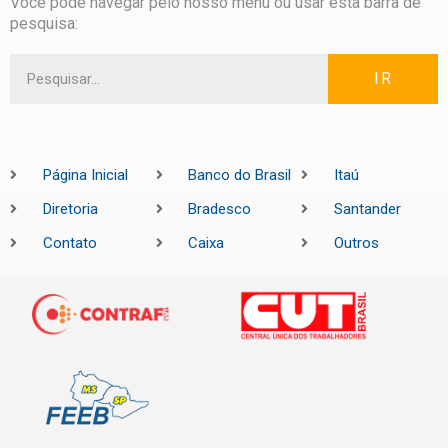
Você pode navegar pelo nosso menu ou usar esta barra de
pesquisa:
IR
Página Inicial
Banco do Brasil
Itaú
Diretoria
Bradesco
Santander
Contato
Caixa
Outros