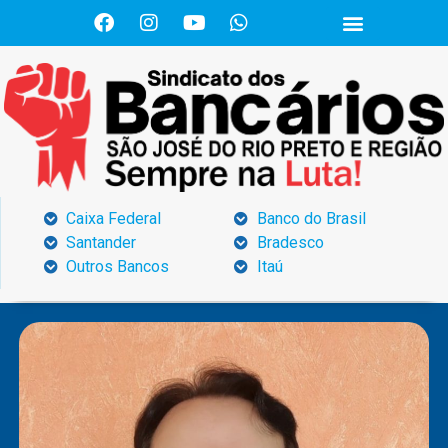
Caixa Federal
Banco do Brasil
Santander
Bradesco
Outros Bancos
Itaú