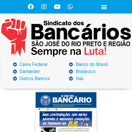
Caixa Federal
Banco do Brasil
Santander
Bradesco
Outros Bancos
Itaú