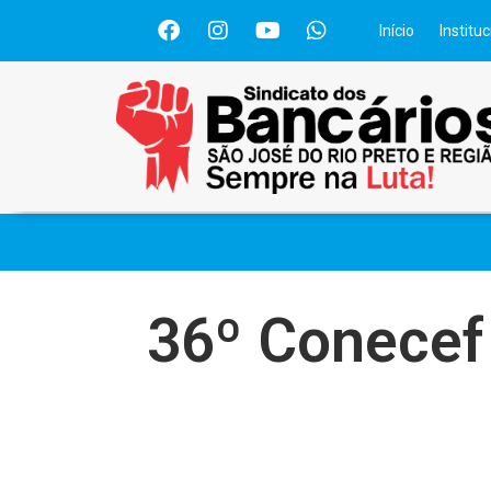
Início
Instituc
36º Conecef 