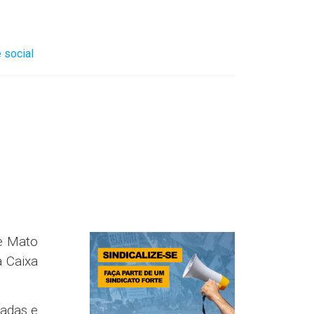
 social
e Mato
 Caixa
gadas e