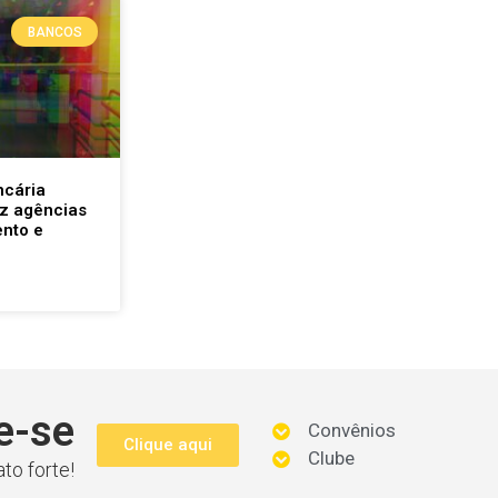
BANCOS
ncária
uz agências
nto e
e-se
Convênios
Clique aqui
Clube
to forte!