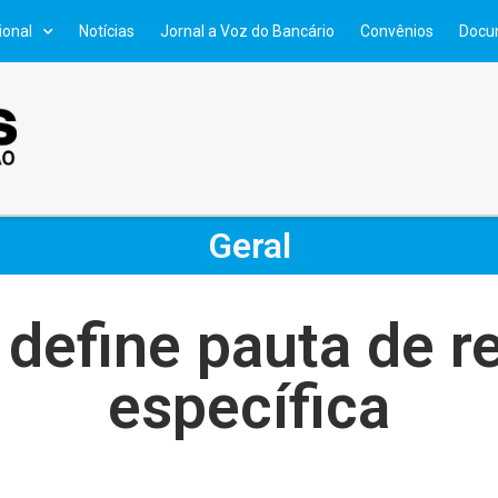
ional
Notícias
Jornal a Voz do Bancário
Convênios
Docu
Geral
define pauta de r
específica