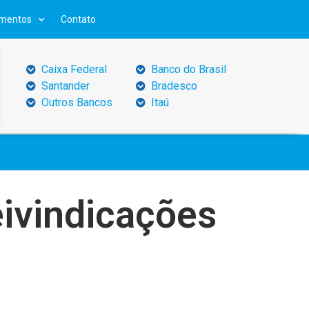
mentos
Contato
Caixa Federal
Banco do Brasil
Santander
Bradesco
Outros Bancos
Itaú
eivindicações