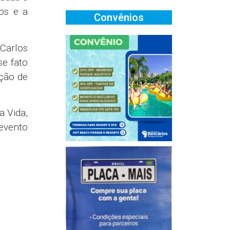
os e a
Convênios
Carlos
se fato
ução de
a Vida,
evento