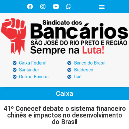
Caixa Federal
Banco do Brasil
Santander
Bradesco
Outros Bancos
Itaú
Caixa
41º Conecef debate o sistema financeiro
chinês e impactos no desenvolvimento
do Brasil