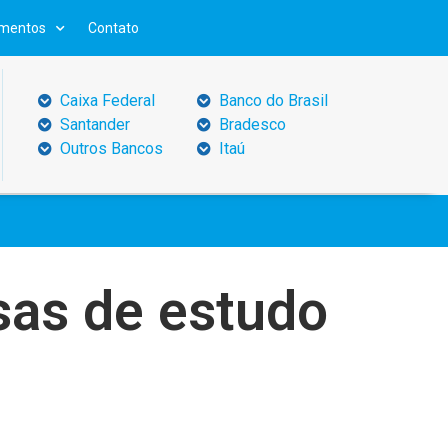
mentos
Contato
Caixa Federal
Banco do Brasil
Santander
Bradesco
Outros Bancos
Itaú
sas de estudo