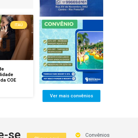
ITAÚ
de
lidade
 da COE
Ver mais convênios
e-se
Convênios