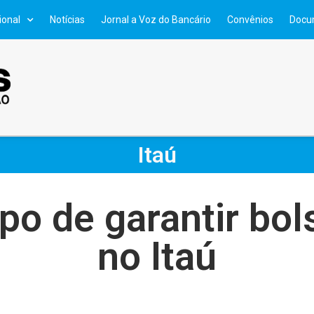
ional
Notícias
Jornal a Voz do Bancário
Convênios
Docu
Itaú
po de garantir bol
no Itaú