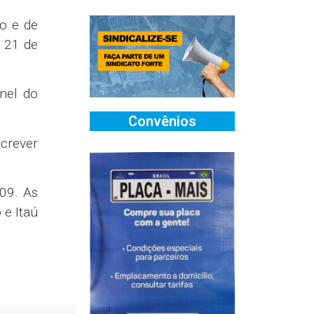
ão e de
a 21 de
nel do
Convênios
crever
09. As
 e Itaú