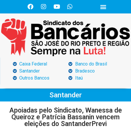
Caixa Federal
Banco do Brasil
Santander
Bradesco
Outros Bancos
Itaú
Santander
Apoiadas pelo Sindicato, Wanessa de
Queiroz e Patrícia Bassanin vencem
eleições do SantanderPrevi