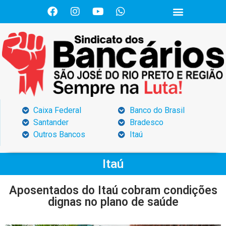
Caixa Federal
Banco do Brasil
Santander
Bradesco
Outros Bancos
Itaú
Itaú
Aposentados do Itaú cobram condições
dignas no plano de saúde