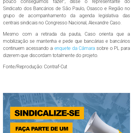
pouco conseguimos fazer”, disse o representante do
Sindicato dos Bancários de São Paulo, Osasco e Região no
grupo de acompanhamento da agenda legislativa das
centrais sindicais no Congresso Nacional, Alexandre Caso.
Mesmo com a retirada da pauta, Caso orienta que a
mobilização se mantenha e pede que bancárias e bancários
continuem acessando a
enquete da Câmara
sobre o PL para
dizerem que discordam totalmente do projeto.
Fonte/Reprodução: Contraf-Cut