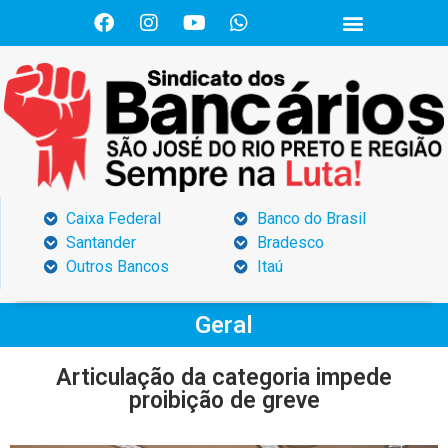
Caixa Federal
Banco do Brasil
Santander
Bradesco
Outros Bancos
Itaú
Geral
Articulação da categoria impede
proibição de greve