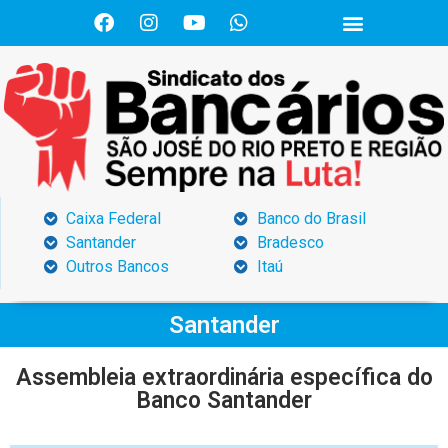
Caixa Federal
Banco do Brasil
Santander
Bradesco
Outros Bancos
Itaú
Santander
Assembleia extraordinária específica do
Banco Santander