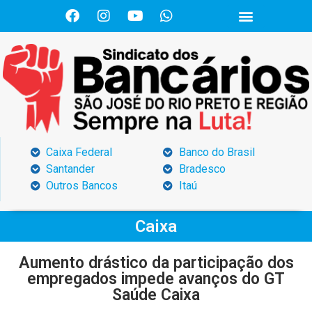
Caixa Federal
Banco do Brasil
Santander
Bradesco
Outros Bancos
Itaú
Caixa
Aumento drástico da participação dos
empregados impede avanços do GT
Saúde Caixa