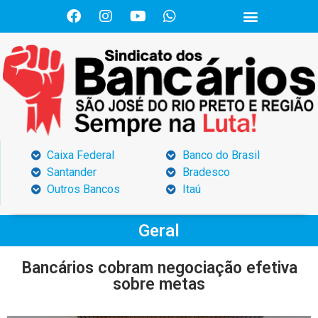
Caixa Federal
Banco do Brasil
Santander
Bradesco
Outros Bancos
Itaú
Geral
Bancários cobram negociação efetiva
sobre metas