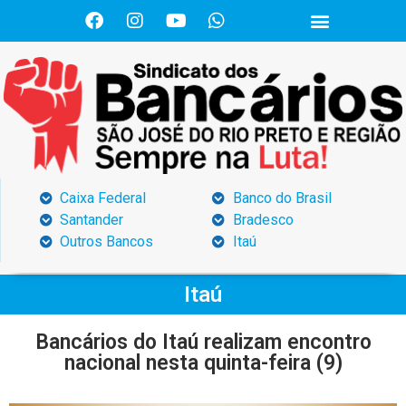
Caixa Federal
Banco do Brasil
Santander
Bradesco
Outros Bancos
Itaú
Itaú
Bancários do Itaú realizam encontro
nacional nesta quinta-feira (9)