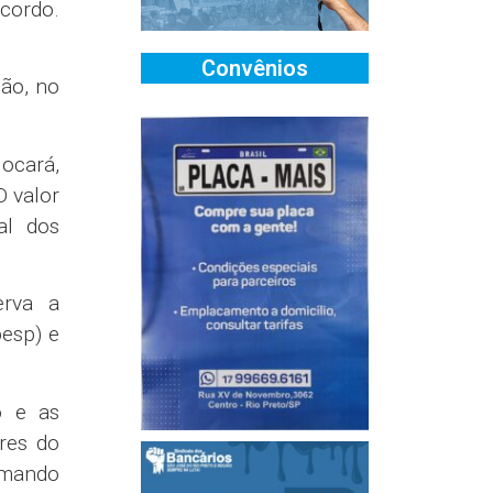
acordo.
Convênios
não, no
ocará,
O valor
al dos
erva a
esp) e
o e as
res do
omando