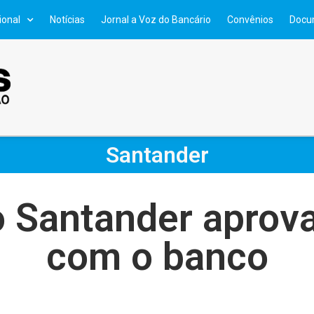
ional
Notícias
Jornal a Voz do Bancário
Convênios
Docu
Santander
o Santander aprov
com o banco