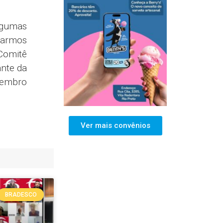
lgumas
rarmos
(Comitê
ante da
membro
Ver mais convênios
BRADESCO