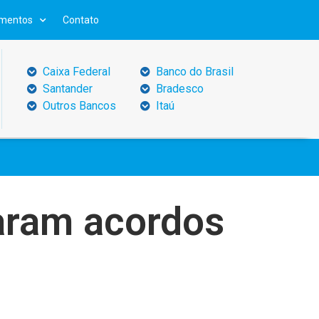
mentos
Contato
Caixa Federal
Banco do Brasil
Santander
Bradesco
Outros Bancos
Itaú
aram acordos