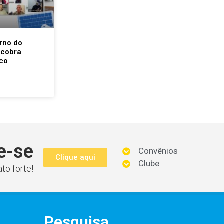
rno do
 cobra
co
e-se
Convênios
Clique aqui
Clube
to forte!
Pesquisa