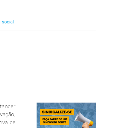
 social
tander
ovação,
tiva de