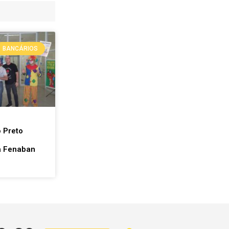
BANCÁRIOS
m
 Preto
a Fenaban