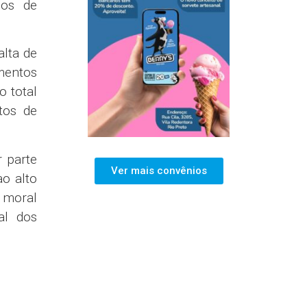
pos de
lta de
mentos
o total
tos de
 parte
Ver mais convênios
ao alto
 moral
al dos