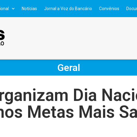
ional
Notícias
Jornal a Voz do Bancário
Convênios
Docu
Geral
rganizam Dia Naci
os Metas Mais S