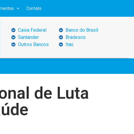
mentos
Contato
Caixa Federal
Banco do Brasil
Santander
Bradesco
Outros Bancos
Itaú
onal de Luta
aúde