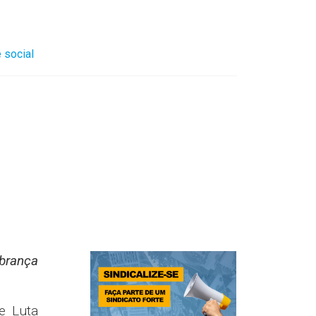
 social
obrança
e Luta