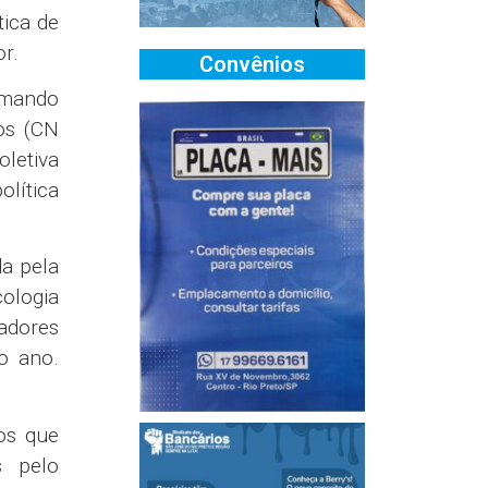
tica de
r.
Convênios
Comando
os (CN
letiva
olítica
da pela
cologia
adores
o ano.
os que
s pelo