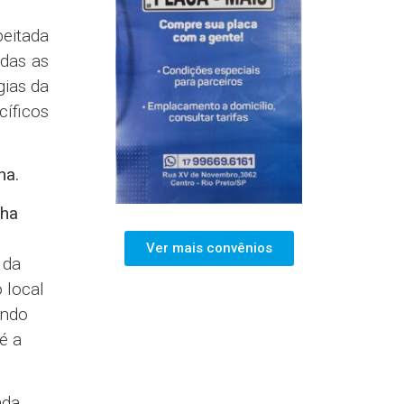
peitada
das as
gias da
cíficos
ha.
nha
Ver mais convênios
 da
 local
ando
é a
ada