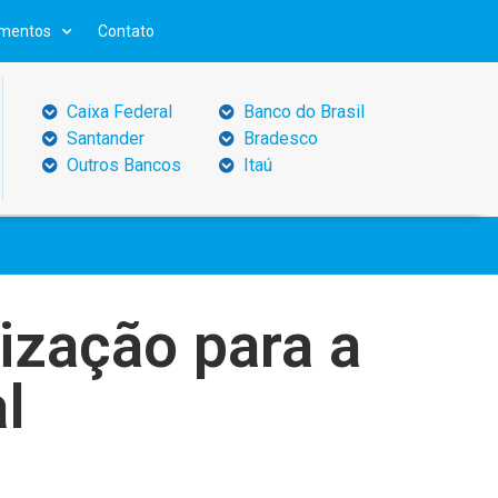
mentos
Contato
Caixa Federal
Banco do Brasil
Santander
Bradesco
Outros Bancos
Itaú
ização para a
l