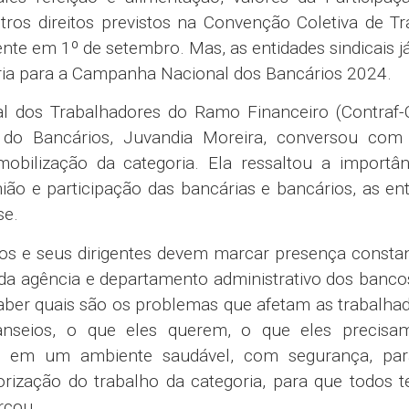
tros direitos previstos na Convenção Coletiva de T
nte em 1º de setembro. Mas, as entidades sindicais j
oria para a Campanha Nacional dos Bancários 2024.
l dos Trabalhadores do Ramo Financeiro (Contraf-
do Bancários, Juvandia Moreira, conversou com
bilização da categoria. Ela ressaltou a importân
ão e participação das bancárias e bancários, as en
se.
tos e seus dirigentes devem marcar presença consta
da agência e departamento administrativo dos banco
aber quais são os problemas que afetam as trabalha
anseios, o que eles querem, o que eles precisa
ais em um ambiente saudável, com segurança, par
orização do trabalho da categoria, para que todos 
rçou.