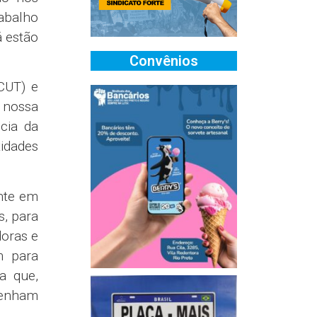
rabalho
á estão
Convênios
CUT) e
 nossa
cia da
tidades
nte em
s, para
doras e
m para
a que,
tenham