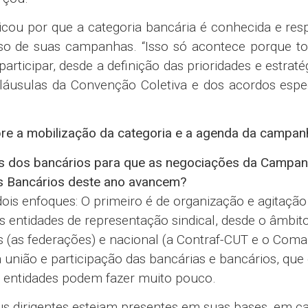
icou por que a categoria bancária é conhecida e res
sso de suas campanhas. “Isso só acontece porque to
rticipar, desde a definição das prioridades e estraté
láusulas da Convenção Coletiva e dos acordos espe
bre a mobilização da categoria e a agenda da campan
es dos bancários para que as negociações da Campa
s Bancários deste ano avancem?
dois enfoques: O primeiro é de organização e agitação
s entidades de representação sindical, desde o âmbito
ais (as federações) e nacional (a Contraf-CUT e o Com
união e participação das bancárias e bancários, que 
s entidades podem fazer muito pouco.
eus dirigentes estejam presentes em suas bases, em c