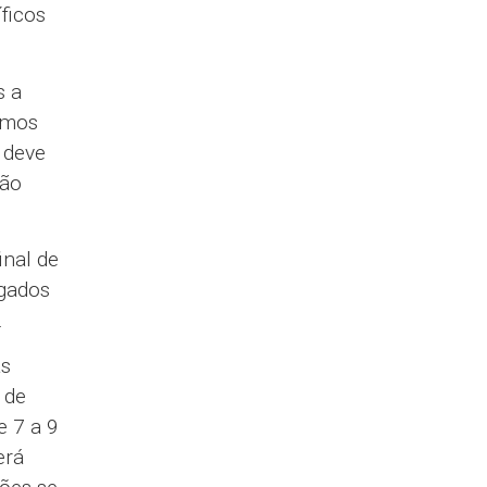
ficos
s a
amos
 deve
não
inal de
egados
.
às
 de
e 7 a 9
erá