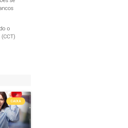
ões se
bancos
do o
o (CCT)
CAIXA