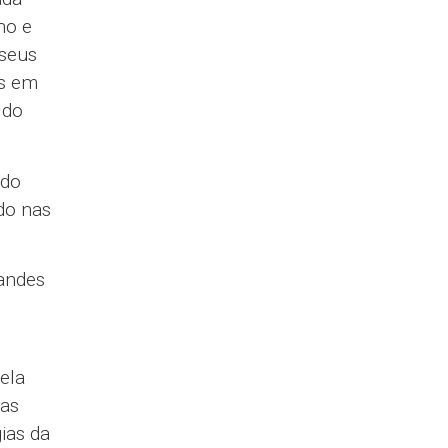
ho e
 seus
is em
 do
 do
do nas
randes
ela
 as
ias da