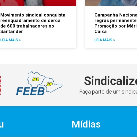
Movimento sindical conquista
Campanha Naciona
reenquadramento de cerca
regras permanente
de 600 trabalhadores no
Promoção por Méri
Santander
Caixa
LEIA MAIS »
LEIA MAIS »
Sindicaliz
Faça parte de um sindica
u
Mídias