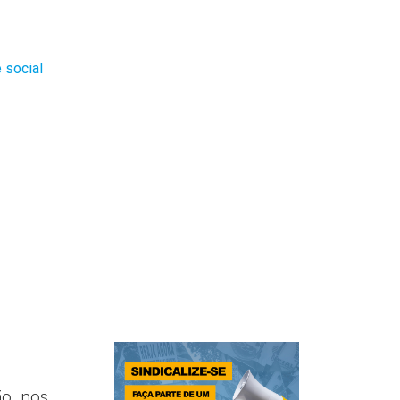
 social
ção nos