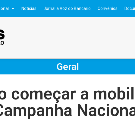
ional
Notícias
Jornal a Voz do Bancário
Convênios
Docu
Geral
o começar a mobil
Campanha Naciona