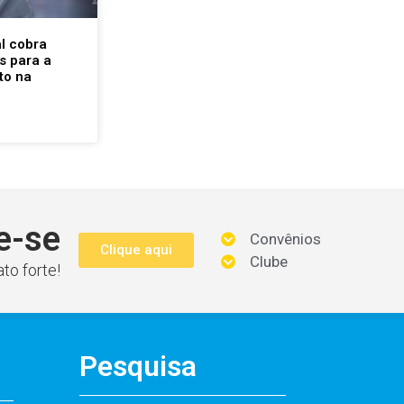
l cobra
s para a
to na
e-se
Convênios
Clique aqui
Clube
to forte!
Pesquisa