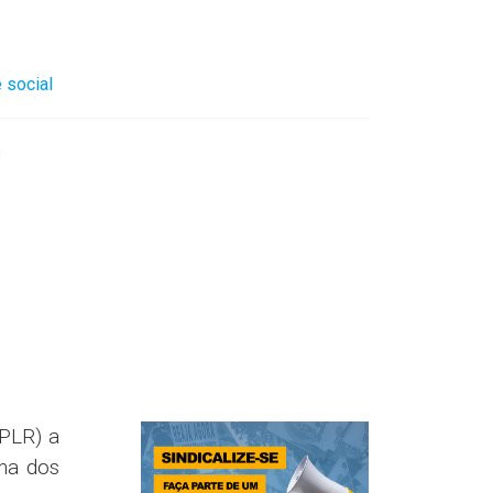
 social
l
(PLR) a
ma dos