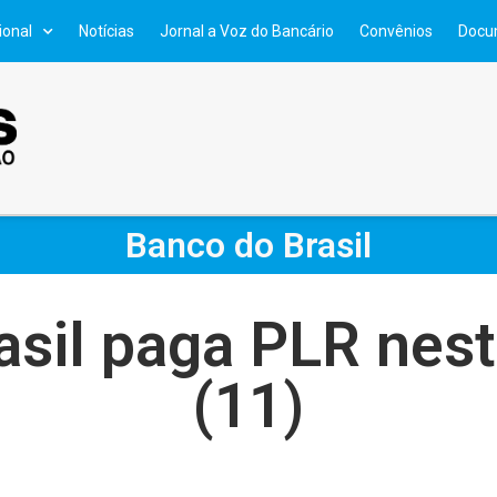
ional
Notícias
Jornal a Voz do Bancário
Convênios
Docu
Banco do Brasil
sil paga PLR nest
(11)