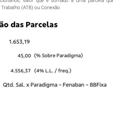
ncionários, valor que é somado a uma parcela que
Trabalho (ATB) ou Conexão.