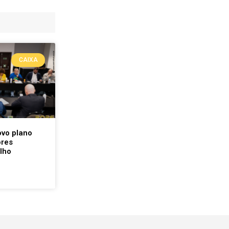
CAIXA
ovo plano
ores
lho