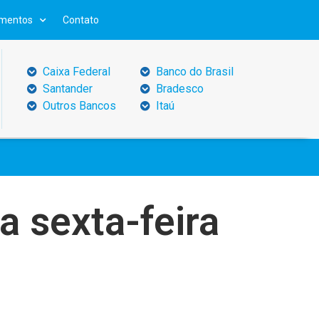
mentos
Contato
Caixa Federal
Banco do Brasil
Santander
Bradesco
Outros Bancos
Itaú
a sexta-feira