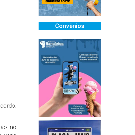
Convênios
cordo,
ção no