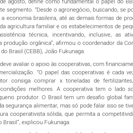
 8 de agosto, define como fundamental o papel do B
ste segmento. “Desde o agronegócio, buscando, se po
a economia brasileira, até as demais formas de pr
da agricultura familiar e os estabelecimentos de pe
istência técnica, incentivando, inclusive, as ati
a a produção orgânica”, afirmou o coordenador da C
do Brasil (CEBB), João Fukunaga.
deve avaliar o apoio às cooperativas, com financiam
rcialização. “O papel das cooperativas é cada ve
or consiga comprar x toneladas de fertilizantes
 condições melhores. A cooperativa tem o lado sol
eno produtor. O Brasil tem um desafio global fant
 segurança alimentar, mas só pode falar isso se ti
ura cooperativista sólida, que permita a competitivi
 Brasil”, explicou Fukunaga.