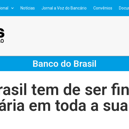
ional
Notícias
Jornal a Voz do Bancário
Convênios
Docu
Banco do Brasil
asil tem de ser fi
ária em toda a sua