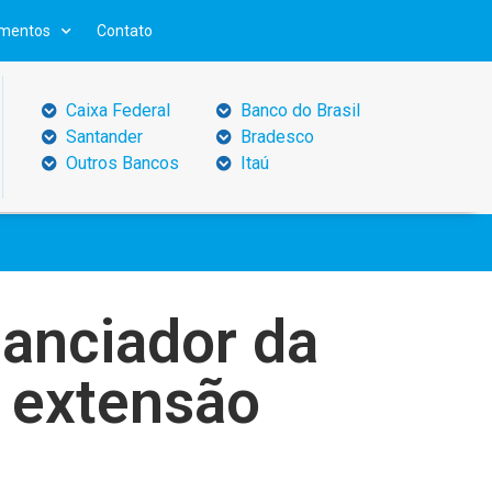
mentos
Contato
Caixa Federal
Banco do Brasil
Santander
Bradesco
Outros Bancos
Itaú
nanciador da
 extensão