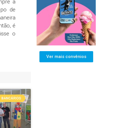
mpre a
ipo de
aneira
ntão, é
isse o
Ver mais convênios
BANCÁRIOS