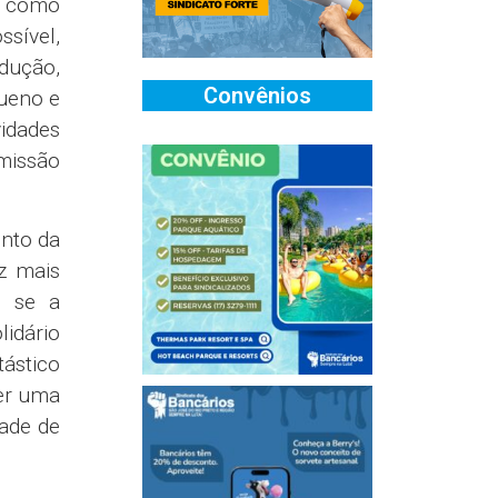
B como
ssível,
odução,
Convênios
queno e
vidades
omissão
ento da
z mais
, se a
idário
ástico
ver uma
dade de