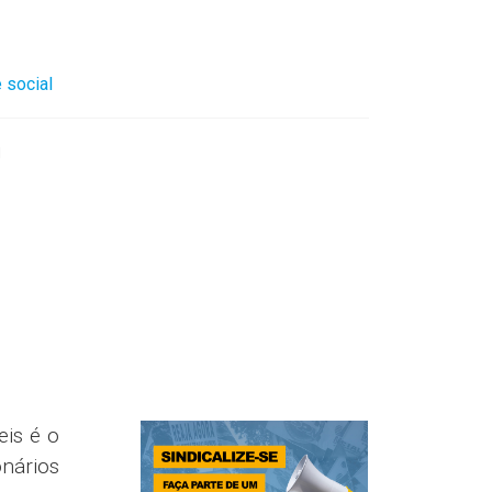
 social
l
is é o
onários