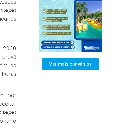
pessoas
entação
cários
e 2020
, prevê
Ver mais convênios
lém da
 horas
to por
ceitar
ciação
ionar o