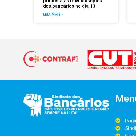
proposta às reivindicações
dos bancários no dia 13
LEIA MAIS »
Men
Págin
Sind
Cont