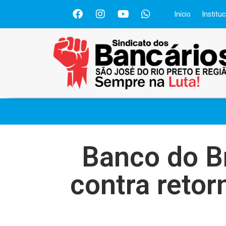
Início
Instituc
Banco do Br
contra retor