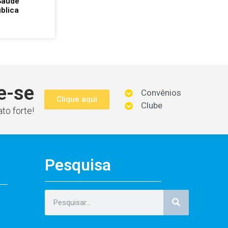
Saúde
blica
e-se
Convênios
Clique aqui
Clube
to forte!
Pesquisa