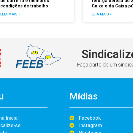
de carreira e melhores
reforça defesa do 
condições de trabalho
Caixa e da Caixa pú
LEIA MAIS »
LEIA MAIS »
Sindicaliz
Faça parte de um sindica
u
Mídias
a Inicial
Facebook
icalize-se
Instagram
ato
Whatsapp