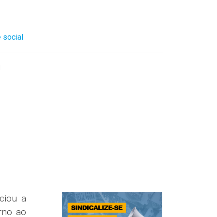
 social
l
ciou a
rno ao