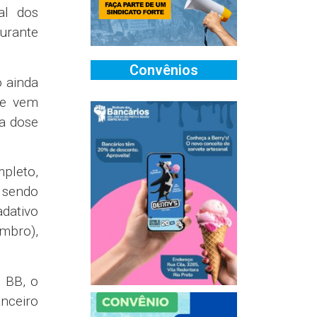
al dos
urante
Convênios
o ainda
ue vem
da dose
mpleto,
 sendo
dativo
mbro),
o BB, o
nceiro