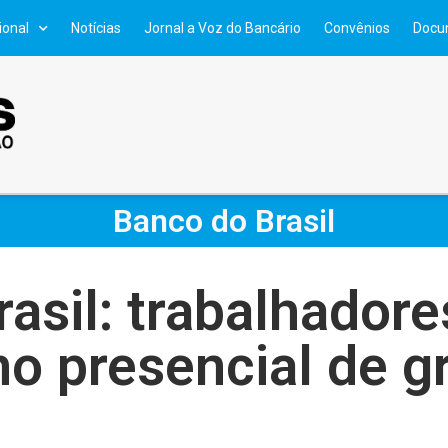
ional
Notícias
Jornal a Voz do Bancário
Convênios
Docu
Banco do Brasil
asil: trabalhador
no presencial de g