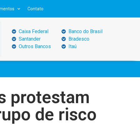
mentos
Contato
Caixa Federal
Banco do Brasil
Santander
Bradesco
Outros Bancos
Itaú
es protestam
rupo de risco