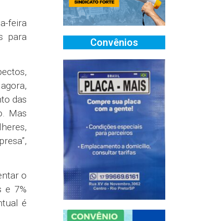
-feira
s para
Convênios
pectos,
 agora,
to das
vo. Mas
lheres,
resa”,
entar o
s e 7%
tual é