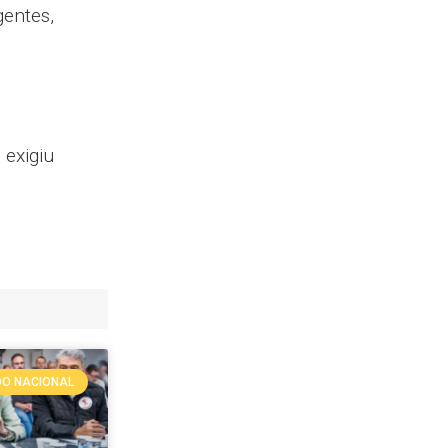
entes,
exigiu
O NACIONAL