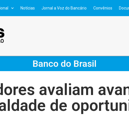
ional
Notícias
Jornal a Voz do Bancário
Convênios
Docu
Banco do Brasil
dores avaliam av
ualdade de oportun