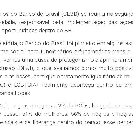
os do Banco do Brasil (CEBB) se reuniu na segunda
sidade, responsável pela implementação das açõe
 oportunidades dentro do BB.
jetória, o Banco do Brasil foi pioneiro em alguns as
e social para funcionários e funcionárias trans e,
nco, vemos uma busca de protagonismo e aprimoramen
nclusão (DE&I), o que avaliamos como muito positi
 e as bases, para que o tratamento igualitário de mu
Ds) e LGBTQIA+ realmente aconteça dentro da emp
nanda Lopes.
 de negros e negras e 2% de PCDs, longe de repres
que possui 51% de mulheres, 56% de negros e negra
nciais e de liderança dentro do banco, esse percen