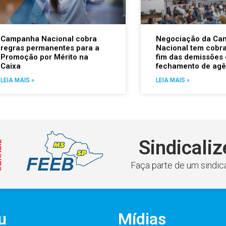
Campanha Nacional cobra
Negociação da Ca
regras permanentes para a
Nacional tem cobr
Promoção por Mérito na
fim das demissões 
Caixa
fechamento de agê
LEIA MAIS »
LEIA MAIS »
Sindicaliz
Faça parte de um sindica
u
Mídias