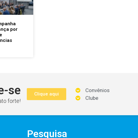
mpanha
ança por
e
ncias
e-se
Convênios
Clique aqui
Clube
to forte!
Pesquisa