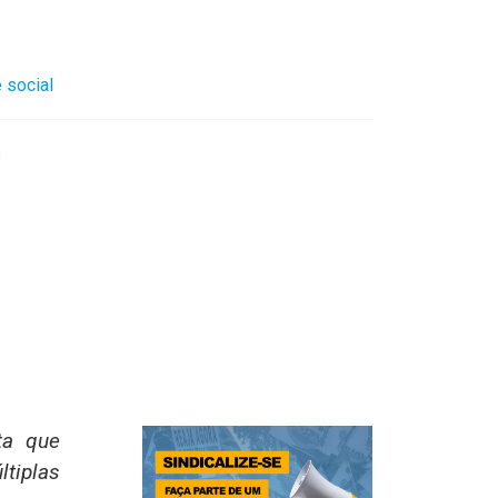
 social
l
ta que
tiplas