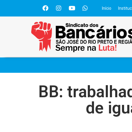
Início
Instituc
BB: trabalha
de ig