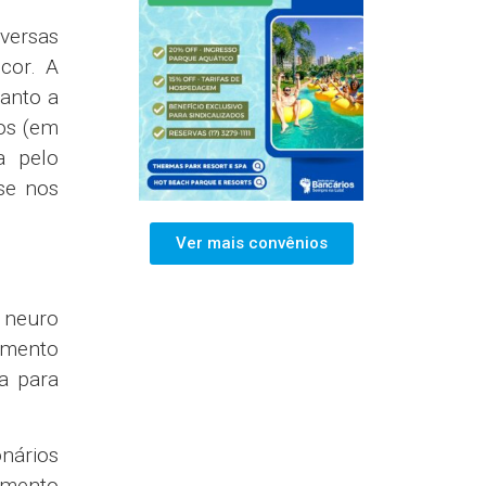
iversas
cor. A
anto a
os (em
a pelo
se nos
Ver mais convênios
 neuro
amento
a para
onários
amento