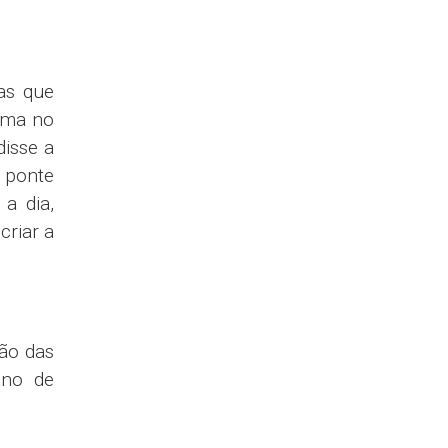
as que
ema no
disse a
 ponte
a dia,
criar a
ão das
ano de