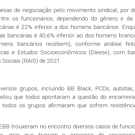
esas de negociação pelo movimento sindical, por d
 entre os funcionários, dependendo do gênero e da 
rias é 22% inferior a dos homens bancários. Enqu
s bancárias é 40,6% inferior ao dos homens branc
ens bancários recebem), conforme análise feit
sticas e Estudos Socioeconômicos (Dieese), com ba
 Sociais (RAIS) de 2021.
versos grupos, incluindo BB Black, PCDs, autistas,
velou que todos apontaram a questão do encarreir
odos os grupos afirmaram que sofrem resistênci
EBB trouxeram no encontro diversos casos de funci
dos, mas que tiveram o processo de encarreir