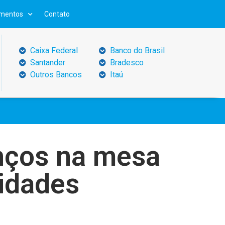
mentos
Contato
Caixa Federal
Banco do Brasil
Santander
Bradesco
Outros Bancos
Itaú
anços na mesa
idades