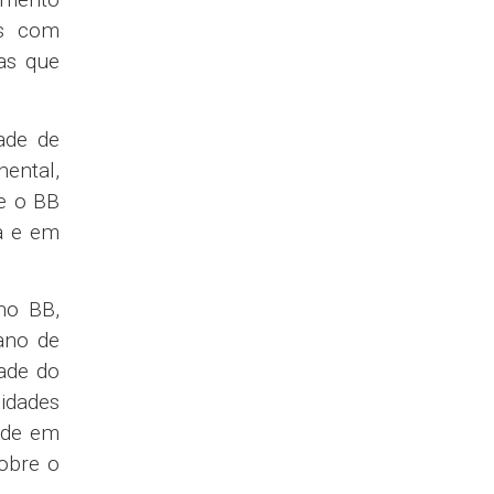
as com
ças que
ade de
ental,
ue o BB
sa e em
no BB,
lano de
dade do
idades
ade em
sobre o