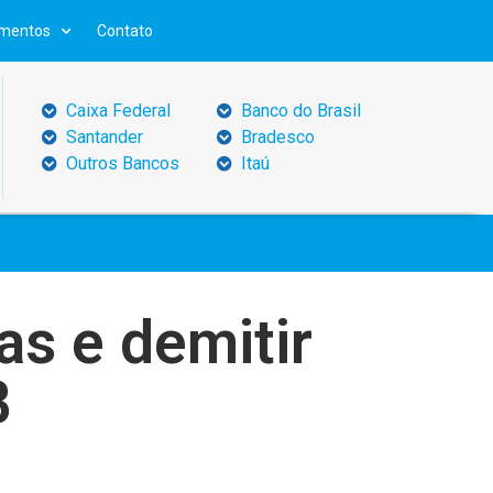
mentos
Contato
Caixa Federal
Banco do Brasil
Santander
Bradesco
Outros Bancos
Itaú
as e demitir
B