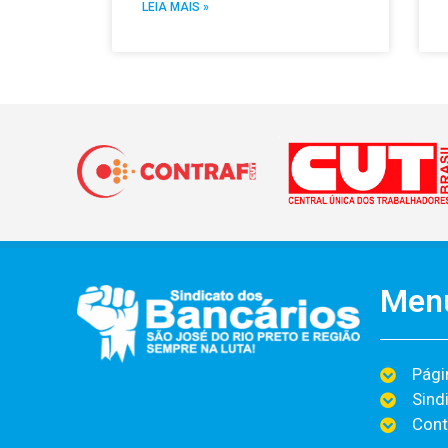
LEIA MAIS »
Men
Págin
Sind
Cont