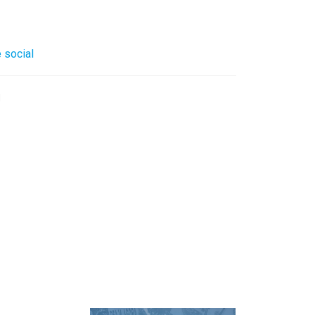
 social
l