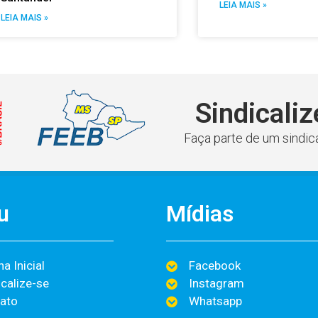
LEIA MAIS »
LEIA MAIS »
Sindicaliz
Faça parte de um sindica
u
Mídias
a Inicial
Facebook
icalize-se
Instagram
ato
Whatsapp