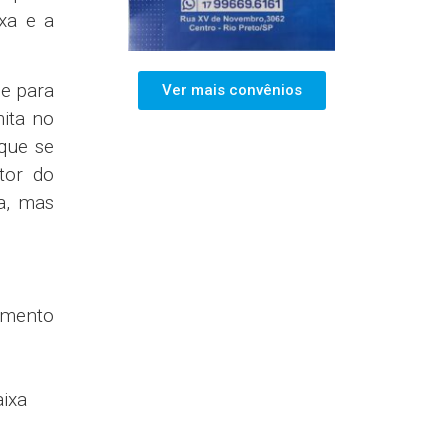
xa e a
de para
Ver mais convênios
mita no
que se
tor do
xa, mas
dimento
aixa