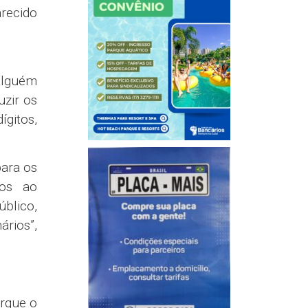
recido
 alguém
uzir os
ígitos,
para os
los ao
úblico,
ários”,
orque o