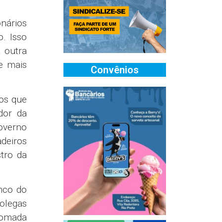
onários
. Isso
a outra
e mais
Convênios
ios que
dor da
overno
adeiros
tro da
nco do
olegas
etomada