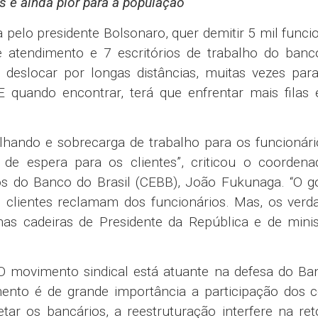
s e ainda pior para a população
 pelo presidente Bolsonaro, quer demitir 5 mil funci
 atendimento e 7 escritórios de trabalho do banco
 deslocar por longas distâncias, muitas vezes par
E quando encontrar, terá que enfrentar mais filas 
lhando e sobrecarga de trabalho para os funcionár
e espera para os clientes”, criticou o coordena
s do Banco do Brasil (CEBB), João Fukunaga. “O g
s clientes reclamam dos funcionários. Mas, os verd
nas cadeiras de Presidente da República e de minis
O movimento sindical está atuante na defesa do Ba
mento é de grande importância a participação dos c
tar os bancários, a reestruturação interfere na r