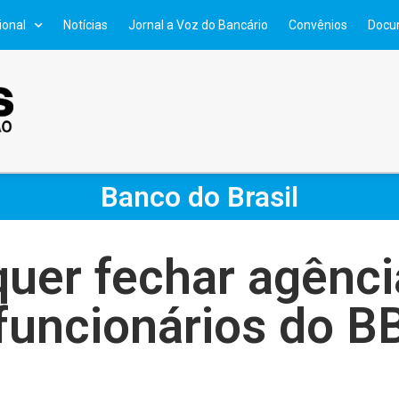
ional
Notícias
Jornal a Voz do Bancário
Convênios
Docu
Banco do Brasil
uer fechar agênci
funcionários do B