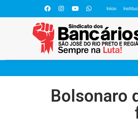
Início
Instituc
Bolsonaro q