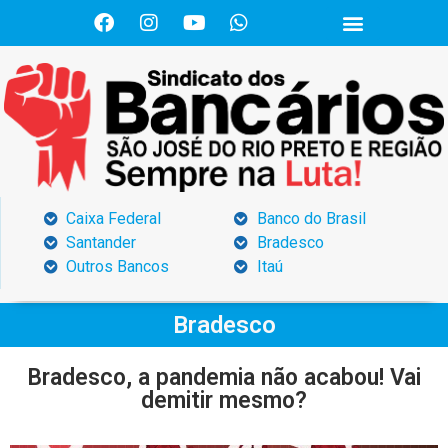
Caixa Federal
Banco do Brasil
Santander
Bradesco
Outros Bancos
Itaú
Bradesco
Bradesco, a pandemia não acabou! Vai
demitir mesmo?