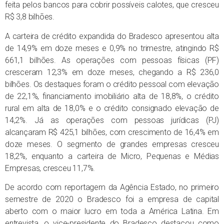
feita pelos bancos para cobrir possíveis calotes, que cresceu
R$ 3,8 bilhões.
A carteira de crédito expandida do Bradesco apresentou alta
de 14,9% em doze meses e 0,9% no trimestre, atingindo R$
661,1 bilhões. As operações com pessoas físicas (PF)
cresceram 12,3% em doze meses, chegando a R$ 236,0
bilhões. Os destaques foram o crédito pessoal com elevação
de 22,1%, financiamento imobiliário alta de 18,8%, o crédito
rural em alta de 18,0% e o crédito consignado elevação de
14,2%. Já as operações com pessoas jurídicas (PJ)
alcançaram R$ 425,1 bilhões, com crescimento de 16,4% em
doze meses. O segmento de grandes empresas cresceu
18,2%, enquanto a carteira de Micro, Pequenas e Médias
Empresas, cresceu 11,7%.
De acordo com reportagem da Agência Estado, no primeiro
semestre de 2020 o Bradesco foi a empresa de capital
aberto com o maior lucro em toda a América Latina. Em
entrevista, o vice-presidente do Bradesco destacou como