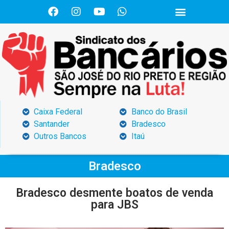
Caixa Federal
Banco do Brasil
Santander
Bradesco
Outros Bancos
Itaú
Bradesco
Bradesco desmente boatos de venda
para JBS