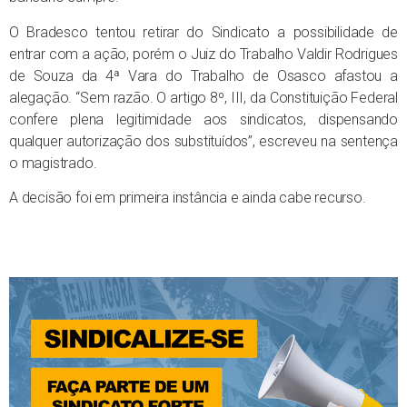
O Bradesco tentou retirar do Sindicato a possibilidade de
entrar com a ação, porém o Juiz do Trabalho Valdir Rodrigues
de Souza da 4ª Vara do Trabalho de Osasco afastou a
alegação. “Sem razão. O artigo 8º, III, da Constituição Federal
confere plena legitimidade aos sindicatos, dispensando
qualquer autorização dos substituídos”, escreveu na sentença
o magistrado.
A decisão foi em primeira instância e ainda cabe recurso.