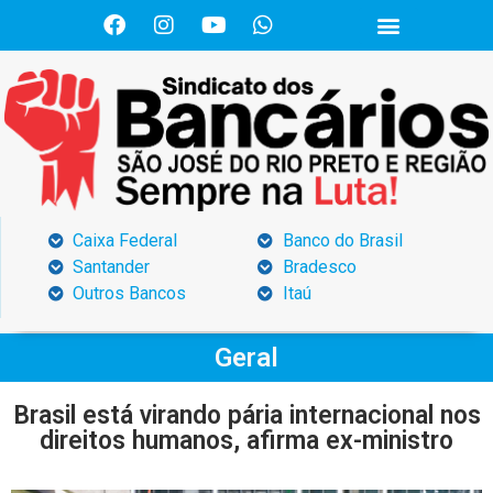
Caixa Federal
Banco do Brasil
Santander
Bradesco
Outros Bancos
Itaú
Geral
Brasil está virando pária internacional nos
direitos humanos, afirma ex-ministro