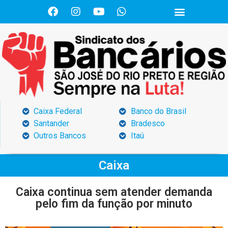
Caixa Federal
Banco do Brasil
Santander
Bradesco
Outros Bancos
Itaú
Caixa
Caixa continua sem atender demanda
pelo fim da função por minuto