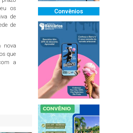
deu os
Convênios
iva de
rede de
a nova
gos que
 com a