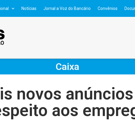
ional
Notícias
Jornal a Voz do Bancário
Convênios
Docu
Caixa
ois novos anúncios
espeito aos empre