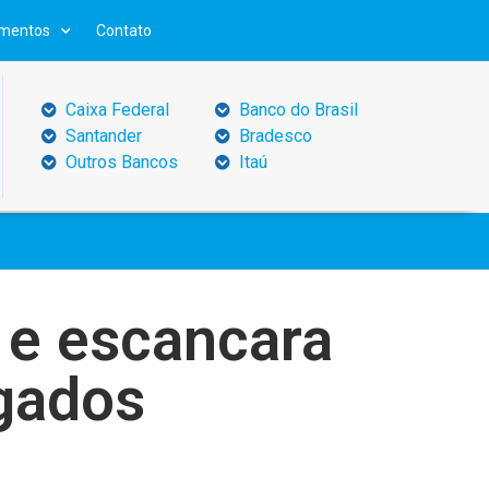
mentos
Contato
Caixa Federal
Banco do Brasil
Santander
Bradesco
Outros Bancos
Itaú
 e escancara
gados