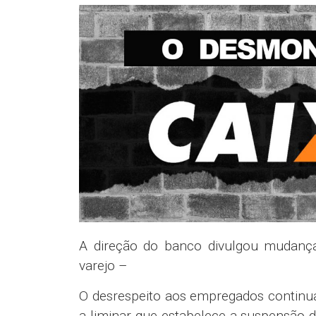
A direção do banco divulgou mudança
varejo –
O desrespeito aos empregados continu
a liminar que estabelece a suspensão d