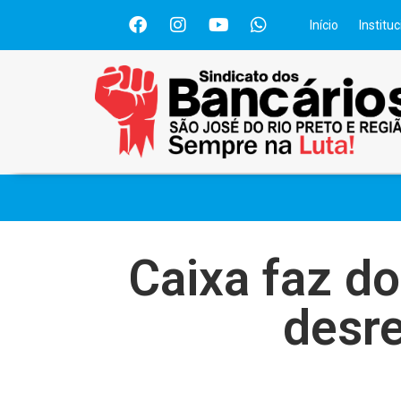
Início
Instituc
Caixa faz d
desr