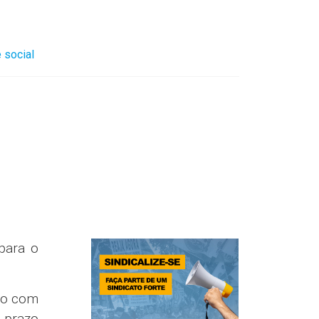
 social
para o
mo com
s prazo