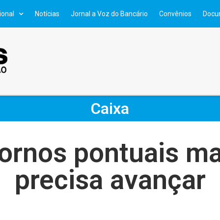
ional
Notícias
Jornal a Voz do Bancário
Convênios
Docu
Caixa
etornos pontuais m
precisa avançar