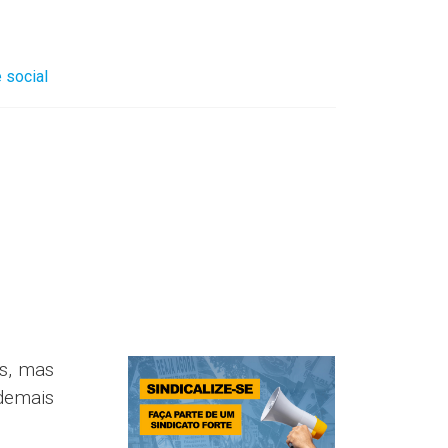
 social
s, mas
demais