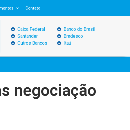
mentos
Contato
Caixa Federal
Banco do Brasil
Santander
Bradesco
Outros Bancos
Itaú
as negociação