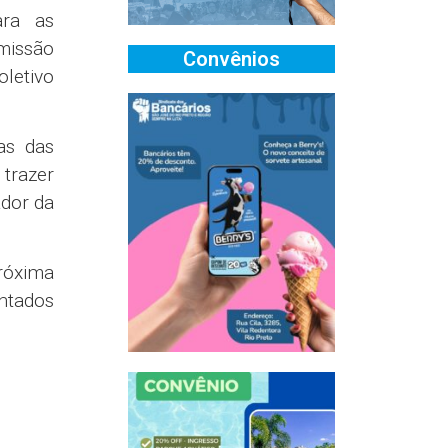
ara as
missão
Convênios
letivo
as das
trazer
ador da
róxima
entados