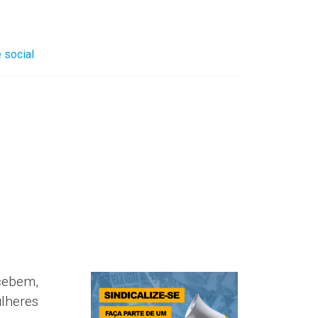
 social
cebem,
lheres