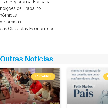
iais e Segurança Bancária
ondições de Trabalho
conômicas
Econômicas
o das Cláusulas Econômicas
Outras Notícias
SANTANDER