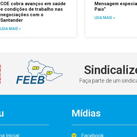
COE cobra avanços em saúde
Mensagem especial
e condições de trabalho nas
Pais”
negociações com o
LEIA MAIS »
Santander
LEIA MAIS »
Sindicaliz
Faça parte de um sindica
u
Mídias
a Inicial
Facebook