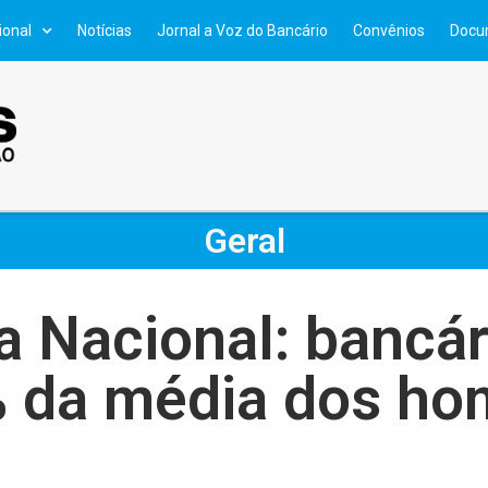
ional
Notícias
Jornal a Voz do Bancário
Convênios
Docu
Geral
Nacional: bancár
 da média dos ho