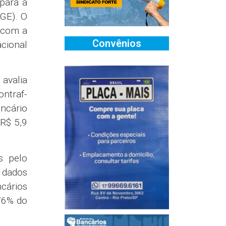
para a
BGE). O
 com a
Convênios
cional
 avalia
ntraf-
ncário
R$ 5,9
s pelo
e dados
cários
76% do