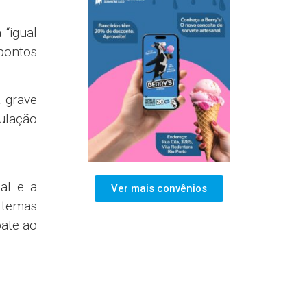
 “igual
pontos
 grave
mulação
al e a
Ver mais convênios
 temas
bate ao