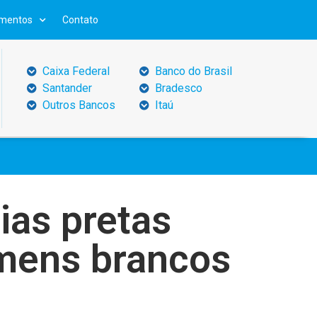
mentos
Contato
Caixa Federal
Banco do Brasil
Santander
Bradesco
Outros Bancos
Itaú
ias pretas
mens brancos