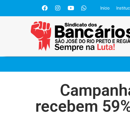
Início
Instituc
Campanha 
recebem 59%