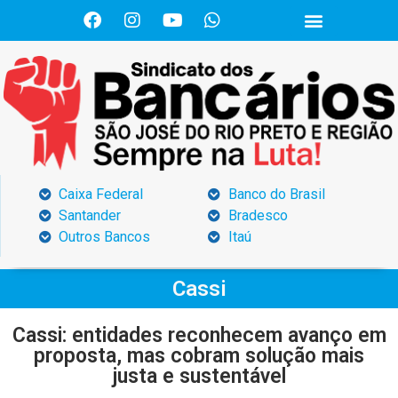
Caixa Federal
Banco do Brasil
Santander
Bradesco
Outros Bancos
Itaú
Cassi
Cassi: entidades reconhecem avanço em
proposta, mas cobram solução mais
justa e sustentável