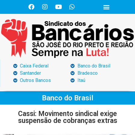
Caixa Federal
Banco do Brasil
Santander
Bradesco
Outros Bancos
Itaú
Banco do Brasil
Cassi: Movimento sindical exige
suspensão de cobranças extras