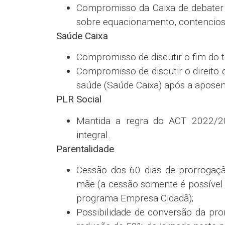
Compromisso com ações de educaç
Caixa assume o compromisso em 
auxiliem os empregados na reduçã
Compensação de horas
Compromisso para registro de te
horas negativas de outra forma” p
crie banco de horas negativas;
postergar prazo de compensação de
O empregado continuará receben
mantendo-se a regra de pagament
Licença Médica
Adiantamento/antecipação do ben
benefício, mediante comprovação 
Devolução do adiantamento/antec
Opção de acerto por meio de hora