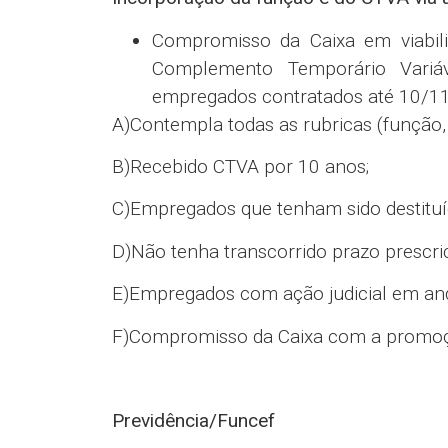
para agências com até 4 gerentes
Substituição
Redução de 8 dias para o mínim
licença médica, APIP, Luto, Casame
Permitir que a substituição ocorr
semana (luto sábado, licença segu
Diversidade e inclusão
Participação das entidades nos com
Composição representativa dos m
Manutenção dos eixos existentes e p
Saúde do trabalhador
Compromisso com prevenção e pro
Retomada do GT Saúde do Trabalh
Saúde financeira