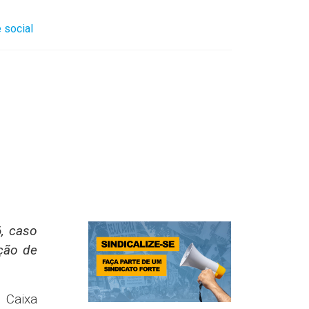
24/2026
tia de
 acordo
r o fim
como a
após à
 o novo
ão por