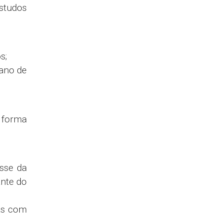
o;
es que
nco de
pregado
diata,
os.
nto do
;
caso de