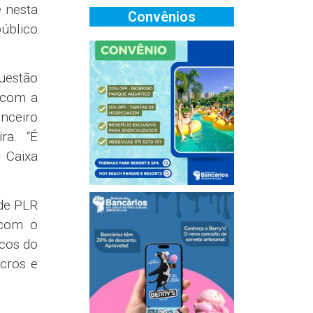
a e do
, para