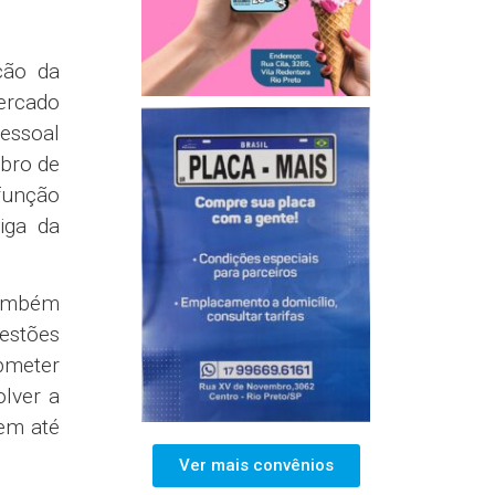
estudos
s;
lano de
 forma
esse da
nte do
ias com