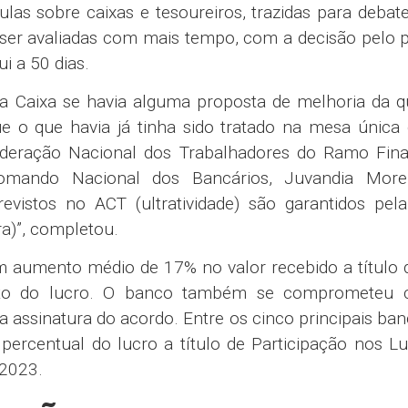
acordo
zar inclusão da incorporação da função gratificad
vel de Ajuste de Mercado (CTVA) na CCP/CCV
/2017, conforme regras:
 CTVA, porte, APPA);
os da função por interesse da administração;
ional de 5 anos;
amento podem optar pelo acordo, ele decide;
 da diversidade e inclusão;