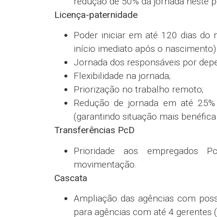
indeferimento do benefício pelo IN
Ajuste de redação do ACT conside
automática de função em 6 meses
mais benéfica)
Adicional Embarcado
Aumento do valor diário pago a e
Reajuste anual, acompanhando índ
Conceito da regra de “trabalho em
A Caixa vai estudar uma possível a
Vale Transporte
Opção de reembolso na inexistência
Limite de distância 200km / dia;
Ciência do gestor.
Férias
Não obrigatoriedade do adiantament