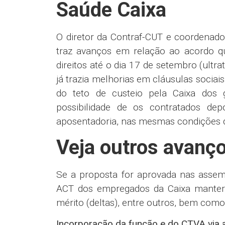
redução de 50% da jornada neste p
Licença-paternidade
Poder iniciar em até 120 dias do 
início imediato após o nascimento)
Jornada dos responsáveis por dep
Flexibilidade na jornada;
Priorização no trabalho remoto;
Redução de jornada em até 25%
(garantindo situação mais benéfica
Transferências PcD
Prioridade aos empregados 
movimentação.
Cascata
Ampliação das agências com possi