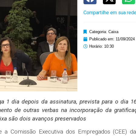
r da CEE, Rafael de Castro, ressalta que o ACT 20
e perdeu a vigência no final de agosto, com garan
atividade). “As negociações foram muito duras, mas o
ais e mantém o compromisso de começarmos a discuti
s gastos com saúde de seus empregados, bem 
pois de 2018 terem direito ao plano de saúde 
dos empregados com mais tempo de banco”, disse.
os
eias que serão realizadas nesta quinta-feira (12),
 os direitos em relação à PLR Social e à promoç
 avançará em direitos, como: