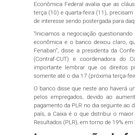
Incorporação da função e do CTVA via 
Compromisso da Caixa em viabili
Complemento Temporário Variá
empregados contratados até 10/11
A)Contempla todas as rubricas (função,
B)Recebido CTVA por 10 anos;
C)Empregados que tenham sido destituíd
D)Não tenha transcorrido prazo prescric
E)Empregados com ação judicial em and
F)Compromisso da Caixa com a promoção
Previdência/Funcef