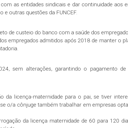
ão financeira para prevenção do superendividament
trazer opções de taxa, créditos e outras opçõ
o do endividamento.
xto explicitando que é “vedada a composição do ba
ara reforçar que o gestor não pode obrigar que o em
 horas negativas e positivas para 6 meses;
do 50% das horas-extras realizadas de forma ime
o de 100% de HE para agências com até 20 empregad
efício por incapacidade temporária até recebime
do agendamento da perícia presencial ou documental
ipação conforme margem de 35%;
s de trabalho, sob análise do volume de horas, em 