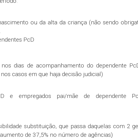
SS;
rando a redação da regra interna que não prevê a d
 (nova redação terá o compromisso de garantir co
mpregados embarcados de R$ 55 para R$ 100;
ice Febraban / CCT;
 agência barco” para “empregado embarcado”;
mpliação da quantidade de dias de folga.
 de transporte público;
o de salário nas férias.