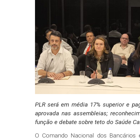
Saúde Caixa
O diretor da Contraf-CUT e coordenado
traz avanços em relação ao acordo qu
direitos até o dia 17 de setembro (ultr
já trazia melhorias em cláusulas soci
do teto de custeio pela Caixa do
possibilidade de os contratados de
aposentadoria, nas mesmas condições 
Veja outros avanç
Se a proposta for aprovada nas assembl
ACT dos empregados da Caixa manterá
mérito (deltas), entre outros, bem como