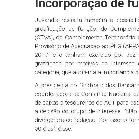
Compromisso da Caixa de debater 
sobre equacionamento, contencios
Saúde Caixa
Compromisso de discutir o fim do 
Compromisso de discutir o direit
saúde (Saúde Caixa) após a aposen
PLR Social
Mantida a regra do ACT 2022/20
integral.
Parentalidade
Cessão dos 60 dias de prorrogação
mãe (a cessão somente é possível
programa Empresa Cidadã);
Possibilidade de conversão da pr