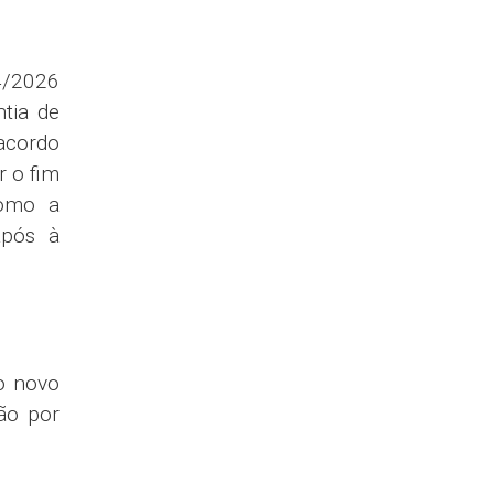
tório o
D/TEA.
cD na
erentes