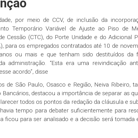
com as entidades sindicais e dar continuidade aos 
o e outras questões da FUNCEF.
teto de custeio do banco com a saúde dos empregado
o dos empregados admitidos após 2018 de manter o p
tadoria.
24, sem alterações, garantindo o pagamento de
 da licença-maternidade para o pai, se tiver inter
 se o/a cônjuge também trabalhar em empresas opta
orrogação da licença maternidade de 60 para 120 d