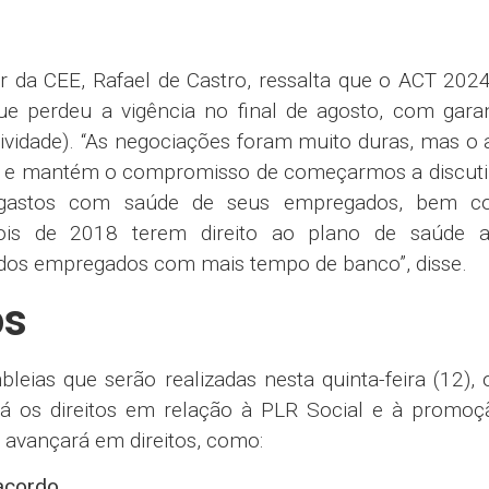
eríodo.
nascimento ou da alta da criança (não sendo obriga
.
endentes PcD
 nos dias de acompanhamento do dependente Pc
 nos casos em que haja decisão judicial)
PcD e empregados pai/mãe de dependente P
bilidade substituição, que passa daquelas com 2 g