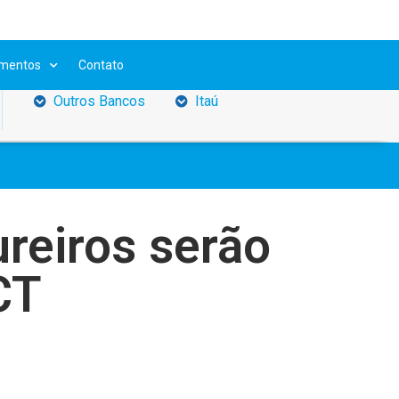
mentos
Contato
ção da
ercado
essoal
bro de
função
iga da
também
estões
ubmeter
olver a
 em até
Ver mais convênios