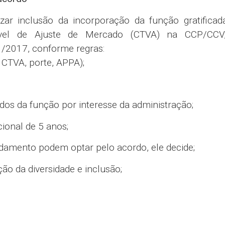
 (aumento de 37,5% no número de agências)
o de 5 dias em caso de outras ausências como e
nto (hoje = 8 dias consecutivos);
a no dia útil seguinte, caso a ocorrência seja no f
nda).
itês;
embros das comissões conforme eixos;
ossibilidade de revisão / criação de outros.
moção à saúde e foco em saúde mental;
ador.