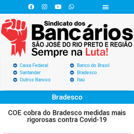
Caixa Federal
Banco do Brasil
Santander
Bradesco
Outros Bancos
Itaú
Bradesco
COE cobra do Bradesco medidas mais
rigorosas contra Covid-19