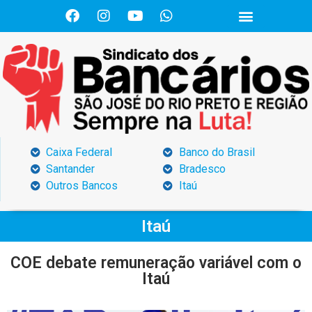
Caixa Federal
Banco do Brasil
Santander
Bradesco
Outros Bancos
Itaú
Itaú
COE debate remuneração variável com o
Itaú