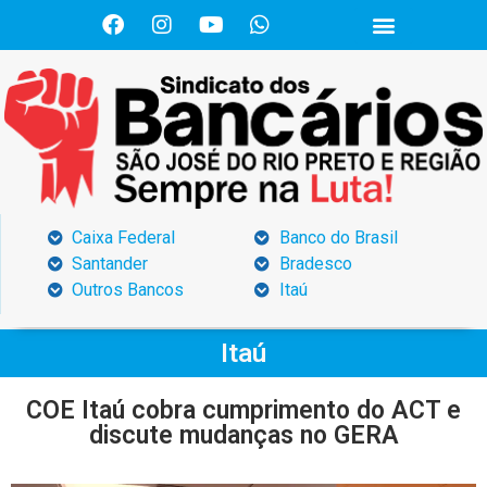
Caixa Federal
Banco do Brasil
Santander
Bradesco
Outros Bancos
Itaú
Itaú
COE Itaú cobra cumprimento do ACT e
discute mudanças no GERA