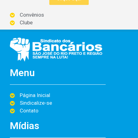
Convênios
Clube
Menu
Página Inicial
Sindicalize-se
Contato
Mídias