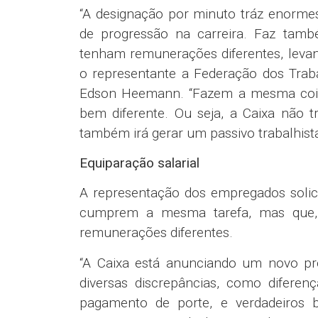
Dois artigos (64 e 65) da minuta de r
sobre a ascensão na carreira. Os empr
paritário, entre trabalhadores e o b
internos, bem como da sua transparênc
Além disso, querem participar da fo
normativos da Caixa e regem os process
“Sabemos que as contratações são real
este critério. Precisamos de regras obj
transparência e a equidade de gênero e 
Para o representante da Federação d
Estado do Rio de Janeiro (Federa-RJ), 
para que os empregados “tenham maior fe
“O descomissionamento faz com que 
saber o porquê. Precisamos de regras c