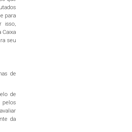
CT das
entre o
ovação