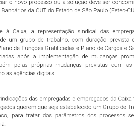
e. “Além disso, precisamos arrumar uma maneira de d
tem função gratificada e quem não tem, para que, 
a tão grande no rendimento”, completou.
liana Brasil, apresentou dados de um levantamento re
atística e Estudos Socioeconômicos (Dieese), com b
e, do final de 2014, quando o banco possuía 1
rimeiro trimestre de 2024, quando o quadro de p
uma queda 14.690 postos de trabalho, redução de 
de contas bancárias na Caixa rumou em sentido in
hões, crescimento de quase 175%.
s afastamentos para tratamento de saúde por qu
 (B91), que aumentaram de 401 afastamentos em 2014
o o Instituto Nacional de Seguro Social (INS