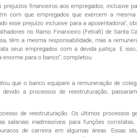
eivindicações das empregadas e empregados da Caixa
egados querem que seja estabelecido um Grupo de T
anco, para tratar dos parâmetros dos processos sel
ia.
rmulação dos descritivos das funções, que const
os seletivos internos.
izadas por concurso, mas a ascensão na carreira nã
etivas para os processos de seleção interna, que gar
de raça”, disse a representante da Fetrafi-NE, Chay Câ
as Trabalhadoras e Trabalhadores do Ramo Finance
Rogério Campanate, a Caixa precisa facilitar a real
licidade no seu dia a dia de trabalho”.
pessoas perdam grande parte de seu rendimento s
laras para o descomissionamento para que a Caixa d