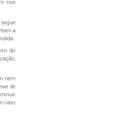
adas e
cia de
que ela
ros que
putados
e para
 isso,
 Caixa
ara seu
mas de