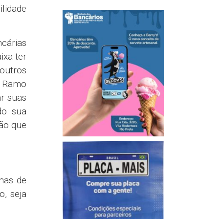
eraram
, o não
uações
tante”,
UT/SP),
adas e
e seis
lários,
ovidas
 novas