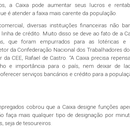
ocesso de reestruturação. Os últimos processos g
as salariais inadmissíveis para funções correlatas
buracos de carreira em algumas áreas. Essas sit
iciar o novo processo ou a solução deve ser concomi
s Bancários da CUT do Estado de São Paulo (Fetec-C
ue à Caixa, a representação sindical das empreg
e um grupo de trabalho, com duração prevista d
Plano de Funções Gratificadas e Plano de Cargos e Sa
s criadas após a implementação de mudanças prom
mbém pelas próprias mudanças previstas com as
o as agências digitais.