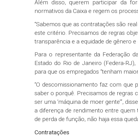
comparação com os demais trabalha
empregados da Caixa chega a quase o 
afastamentos é de 3,1/1000 trabalhador
“E é triste ver esses números que most
realiza em todo o país é gigantesco. 
mostram a importância da Caixa, todo m
e governadores se espantam quando ve
o desenvolvimento social de seus est
defendemos que quanto maior o número
tem condições de manter tudo isso se 
foco principal, que é o atendimento da 
Programas de avaliações de desempen
Os empregados reivindicaram que a C
avaliações de desempenho com a mesa