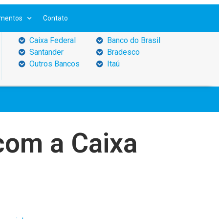
mentos
Contato
 banco
o (ACT)
Convênios
lidade
cárias
ixa ter
outros
do Ramo
ar suas
do sua
ção que