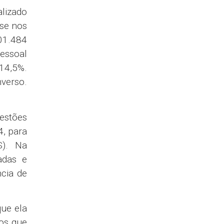
elo de
 pelos
avaliar
nte da
ical ao
ama de
 surgiu
ssédio
manece
os, um
de dos
borado