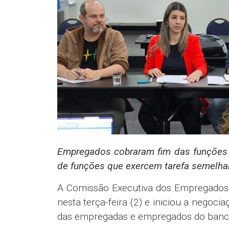
Função por minuto
A representação das empregadas e em
forma efetiva ou por substituição, e n
para o cumprimento de tarefas de caixas
“A designação por minuto tráz enormes 
de progressão na carreira. Faz ta
tenham remunerações diferentes, levand
o representante a Federação dos Traba
Edson Heemann. “Fazem a mesma cois
bem diferente. Ou seja, a Caixa não t
também irá gerar um passivo trabalhis
Equiparação salarial
A representação dos empregados solic
cumprem a mesma tarefa, mas que, d