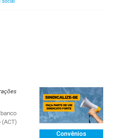
nas de
o, seja
ra fins
tarefa
bservou
tarina,
ação é
 claro,
Ver mais convênios
as que
 a ter