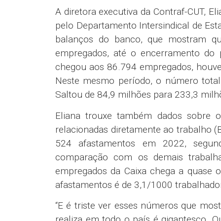
“Queremos que a Caixa implemente, 
avaliação por múltiplas fontes, que
subordinados e pela chefia imediata. 
sua chefia imediata. Inclusive na qu
Federação das Empresas de Crédito do 
O representante da Fetrafi-RS, Lucas C
programa de avaliação de desempenho 
Gestão de Desempenho de Pessoas), que 
como promessa de que acabaria com t
moral, mas o que a gente percebe é f
repetindo os mesmos problemas que o 
programa de avaliação usado pelo m
empregados da Caixa. O banco precisa
pelos empregados e para os empregados
Calendário de negociações