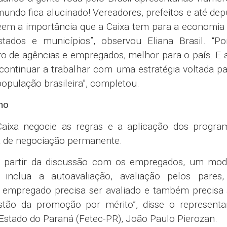
calendário para as negociações de renovação do A
serão realizadas no dia seguinte ao das reuniões 
ederação Nacional dos Bancos (Fenaban) para a ren
categoria bancária. Segue abaixo o cronograma.
emana.
Caixa