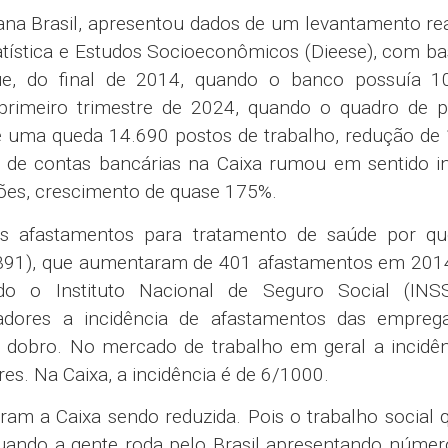
a partir da discussão com os empregados, um mod
 inclua a autoavaliação, avaliação pelos pares,
O empregado precisa ser avaliado e também precisa 
estão da promoção por mérito”, disse o representa
Estado do Paraná (Fetec-PR), João Paulo Pierozan.
unha lembrou das críticas feitas pelo movimento sind
da Caixa. “Tínhamos muitas críticas ao GDP (progr
foi extinto e substituído pelo Minha Trajetória, que
odos os problemas de avaliação de desempenho e a
oi basicamente uma mudança de nome”, avaliou. “Per
GDP tinha. É um programa usado por todos os banc
ercado, mas que não permite avaliar a diversida
 ouvir os empregados para que o programa seja ela
”, concluiu.