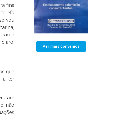
 tratam
rabalho
etivos
am nos
o segue
antam a
ndida.
iro do
ocação,
em nem
eixe de