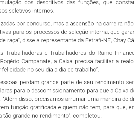
dores a incidência de afastamentos das empreg
dobro. No mercado de trabalho em geral a incidên
es. Na Caixa, a incidência é de 6/1000.
ram a Caixa sendo reduzida. Pois o trabalho social 
Quando a gente roda pelo Brasil apresentando núme
undo fica alucinado! Vereadores, prefeitos e até de
em a importância que a Caixa tem para a economia 
ados e municípios”, observou Eliana Brasil. “Por
 de agências e empregados, melhor para o país. E a
continuar a trabalhar com uma estratégia voltada p
população brasileira”, completou.
ho
aixa negocie as regras e a aplicação dos progra
 de negociação permanente.