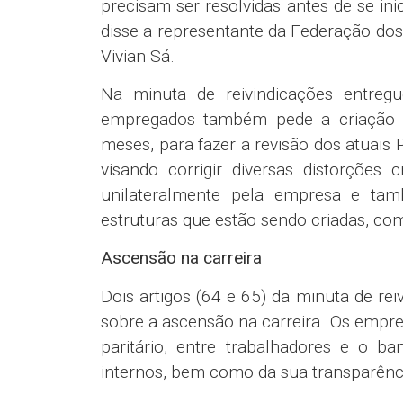
ser uma ‘máquina de moer gente’”, diss
a diferença de rendimento entre quem 
de perda de função, não haja essa qued
Contratações
A diretora executiva da Contraf-CUT, E
pelo Departamento Intersindical de Est
balanços do banco, que mostram qu
empregados, até o encerramento do p
chegou aos 86.794 empregados, houve 
Neste mesmo período, o número total 
Saltou de 84,9 milhões para 233,3 mil
Eliana trouxe também dados sobre o
relacionadas diretamente ao trabalho
524 afastamentos em 2022, segund