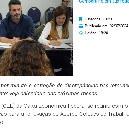
pregados cobrou que a Caixa designe funções ape
ão faça mais qualquer tipo de designação por minut
, seja de tesoureiros.
prejuízos financeiros aos empregados, inclusive pa
mbém com que empregados que exercem a mesma 
o esse prejuízo inclusive para a aposentadoria”, o
lhadores no Ramo Financeiro (Fetrafi) de Santa Ca
a, têm a mesma responsabilidade, mas a remuner
rata seus empregados com a devida justiça. E isso,
ta enorme para o banco”, completou.
itou que o banco equipare a remuneração de coleg
evido a processos de reestruturação, passaram