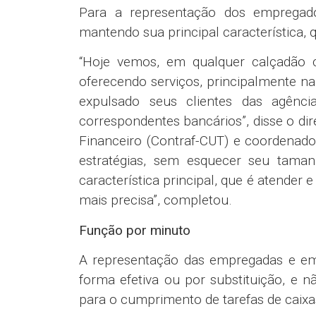
remunerações diferentes.
“A Caixa está anunciando um novo pr
diversas discrepâncias, como diferenç
pagamento de porte, e verdadeiros 
precisam ser resolvidas antes de se in
disse a representante da Federação do
Vivian Sá.
Na minuta de reivindicações entreg
empregados também pede a criação d
meses, para fazer a revisão dos atuais 
visando corrigir diversas distorçõe
unilateralmente pela empresa e ta
estruturas que estão sendo criadas, com
Ascensão na carreira