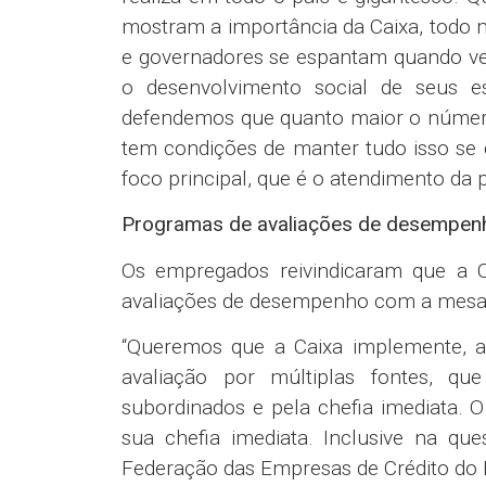
A Caixa apresentou uma proposta de 
empregadas e empregados. As reuniões 
Comando Nacional dos Bancários e a F
da Convenção Coletiva de Trabalho da 
Os temas serão definidos ainda nesta s
Próximas mesas de negociação com a 
12 de julho
19 de julho
26 de julho
7 de agosto
14 de agosto
21 de agosto
28 de agosto