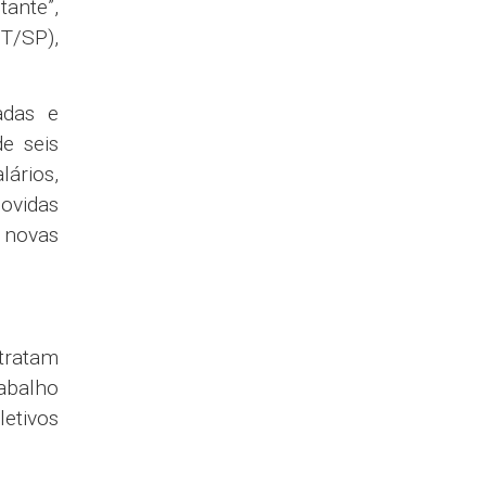
iminuir
em caso
alizado
ase nos
01.484
essoal
14,5%.
verso.
estões
, para
S). Na