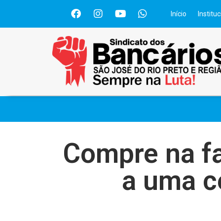
Início
Instituc
Compre na fa
a uma c