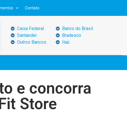
mentos
Contato
Caixa Federal
Banco do Brasil
Santander
Bradesco
Outros Bancos
Itaú
to e concorra
it Store