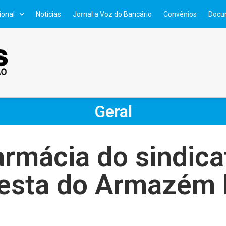
ional
Notícias
Jornal a Voz do Bancário
Convênios
Docu
Geral
rmácia do sindica
esta do Armazém F