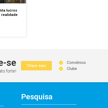
nta lucros
 realidade
e-se
Convênios
Clique aqui
Clube
to forte!
Pesquisa