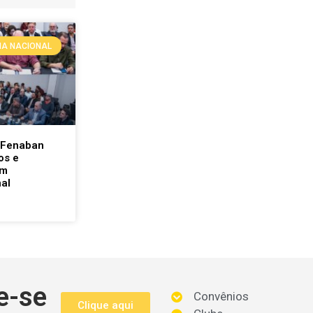
A NACIONAL
 Fenaban
os e
am
al
e-se
Convênios
Clique aqui