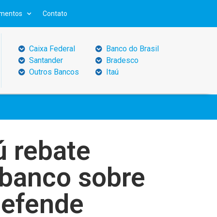
mentos
Contato
Caixa Federal
Banco do Brasil
Santander
Bradesco
Outros Bancos
Itaú
ú rebate
 banco sobre
defende