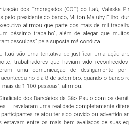
ização dos Empregados (COE) do Itaú, Valeska Pin
as pelo presidente do banco, Milton Maluhy Filho, du
cutivo afirmou que parte dos mais de mil trabalh
“um péssimo trabalho”, além de alegar que muitos
iram desculpas” pela suposta má conduta.
o Itaú são uma tentativa de justificar uma ação arbi
a noite, trabalhadores que haviam sido reconhecid
beram uma comunicação de desligamento por 
e aconteceu no dia 8 de setembro, quando o banco r
mais de 1.100 pessoas”, afirmou.
o Sindicato dos Bancários de São Paulo com os demi
res — revelaram uma realidade completamente difere
rticipantes relatou ter sido ouvido ou advertido a
os estavam entre os mais bem avaliados de suas equ