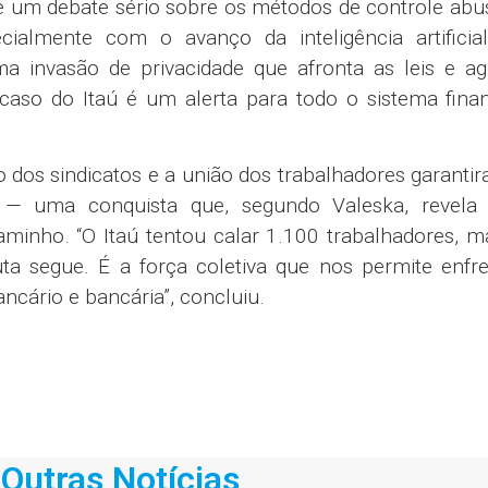
de um debate sério sobre os métodos de controle abu
ecialmente com o avanço da inteligência artificia
ma invasão de privacidade que afronta as leis e ag
aso do Itaú é um alerta para todo o sistema finan
o dos sindicatos e a união dos trabalhadores garant
s — uma conquista que, segundo Valeska, revela
aminho. “O Itaú tentou calar 1.100 trabalhadores, 
ta segue. É a força coletiva que nos permite enfr
ncário e bancária”, concluiu.
Outras Notícias