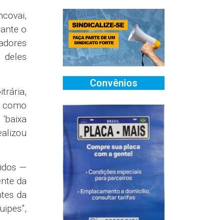
covai,
rante o
adores
 deles
Convênios
trária,
os como
‘baixa
ealizou
tidos —
nte da
ntes da
ipes”,