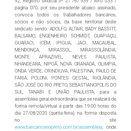
92, Registro sindical nº 21.767.939 / livro 033 /
pagina 070, por seu presidente abaixo assinado,
convoca todos os trabalhadores bancários,
sócios e não sócios, da base territorial deste
sindicato sendo: ADOLFO, ALTAIR, BADY BASSITT,
BALSAMO, ENGENHEIRO SCHMIDT, GUAPIAÇU,
GUARACI, ICÉM, IPIGUA, JACI, MACAUBAL,
MENDONÇA, MIRASSOL, MIRASSOLÂNDIA,
MONTE APRAZIVEL, NEVES PAULISTA,
NHANDEARA, NIPOÃ, NOVA GRANADA, OLIMPIA,
ONDA VERDE, ORINDIUVA, PALESTINA, PAULO DE
FARIA, POLONI, PONTES GESTAL, RIOLÂNDIA,
SÃO JOSÉ DO RIO PRETO, SEBASTIANOPOLIS DO
SUL, TANABI E UNIÃO PAULISTA, para a
assembleia geral extraordinária que se realizará de
forma remota/virtual a partir das 19:00 horas do
dia 27/08/2020 (quinta-feira), na forma disposta
no site
www.bancariosriopreto.com.br/assembleia
, onde