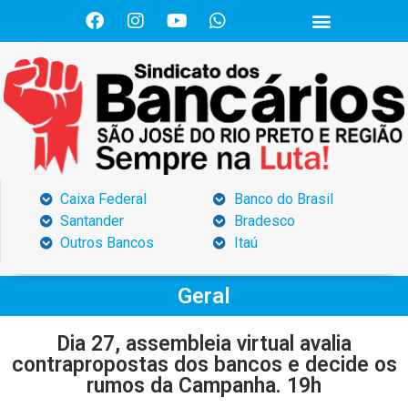
Caixa Federal
Banco do Brasil
Santander
Bradesco
Outros Bancos
Itaú
Geral
Dia 27, assembleia virtual avalia
contrapropostas dos bancos e decide os
rumos da Campanha. 19h