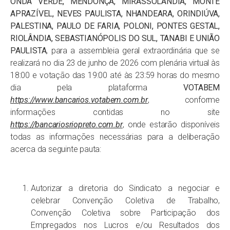
ONDA VERDE, MENDONÇA, MIRASSOLÂNDIA, MONTE
APRAZÍVEL, NEVES PAULISTA, NHANDEARA, ORINDIÚVA,
PALESTINA, PAULO DE FARIA, POLONI, PONTES GESTAL,
RIOLÂNDIA, SEBASTIANÓPOLIS DO SUL, TANABI E UNIÃO
PAULISTA
, para a assembleia geral extraordinária que se
realizará no dia 23 de junho de 2026 com plenária virtual às
18:00 e votação das 19:00 até às 23:59 horas do mesmo
dia pela plataforma
VOTABEM
https://www.bancarios.votabem.com.br
, conforme
informações contidas no site
https://bancariosriopreto.com.br
, onde estarão disponíveis
todas as informações necessárias para a deliberação
acerca da seguinte pauta:
Autorizar a diretoria do Sindicato a negociar e
celebrar Convenção Coletiva de Trabalho,
Convenção Coletiva sobre Participação dos
Empregados nos Lucros e/ou Resultados dos