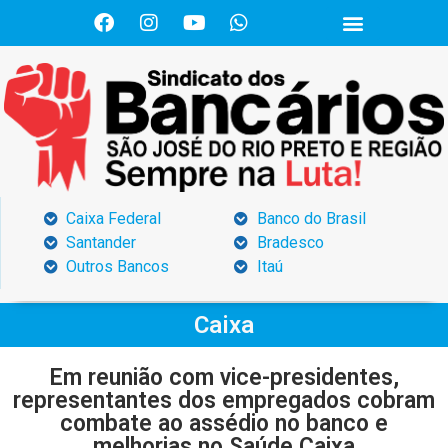
Caixa Federal
Banco do Brasil
Santander
Bradesco
Outros Bancos
Itaú
Caixa
Em reunião com vice-presidentes,
representantes dos empregados cobram
combate ao assédio no banco e
melhorias no Saúde Caixa