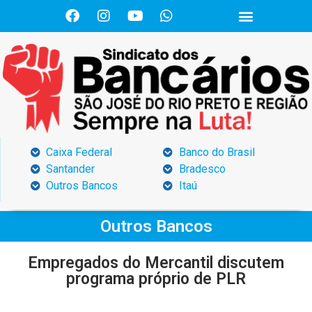
Caixa Federal
Banco do Brasil
Santander
Bradesco
Outros Bancos
Itaú
Outros Bancos
Empregados do Mercantil discutem
programa próprio de PLR