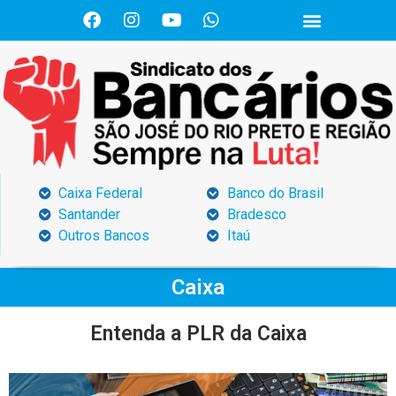
Caixa Federal
Banco do Brasil
Santander
Bradesco
Outros Bancos
Itaú
Caixa
Entenda a PLR da Caixa