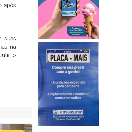
o após
e suas
mas na
utir o