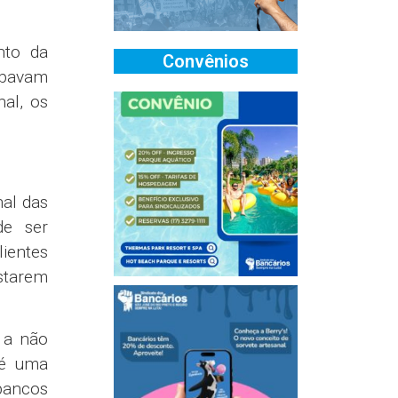
nto da
Convênios
abavam
al, os
al das
de ser
lientes
starem
 a não
 é uma
bancos