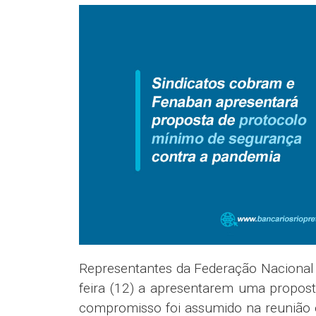
Representantes da Federação Naciona
feira (12) a apresentarem uma propos
compromisso foi assumido na reunião 