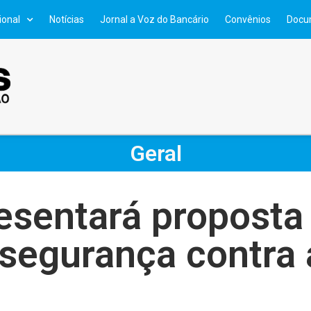
ional
Notícias
Jornal a Voz do Bancário
Convênios
Docu
Geral
esentará proposta 
segurança contra