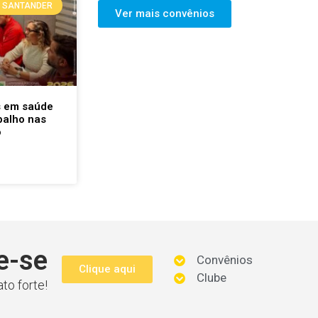
SANTANDER
Ver mais convênios
s em saúde
balho nas
o
e-se
Convênios
Clique aqui
Clube
to forte!