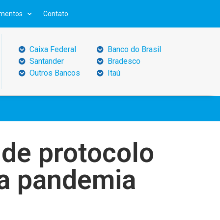
mentos
Contato
Caixa Federal
Banco do Brasil
Santander
Bradesco
Outros Bancos
Itaú
de protocolo
 a pandemia