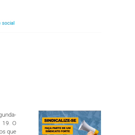
 social
gunda-
 19. O
os que