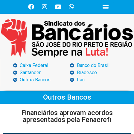
Caixa Federal
Banco do Brasil
Santander
Bradesco
Outros Bancos
Itaú
Outros Bancos
Financiários aprovam acordos
apresentados pela Fenacrefi