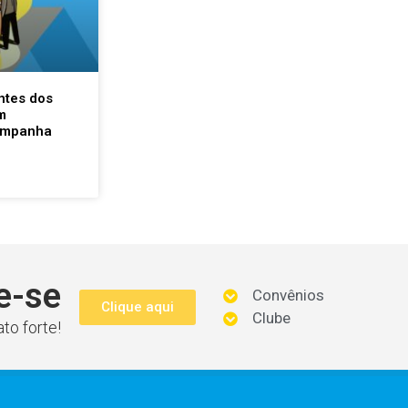
ntes dos
m
ampanha
e-se
Convênios
Clique aqui
Clube
to forte!