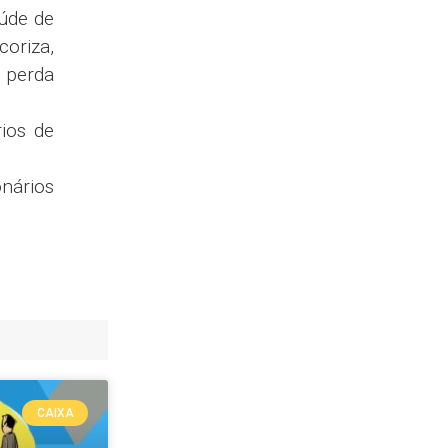
úde de
coriza,
e perda
ios de
onários
CAIXA