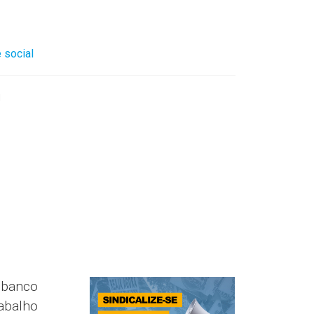
 social
l
 banco
rabalho