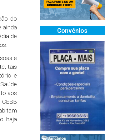
ção do
e ainda
Convênios
édia de
os.
ssoas e
, tais
ório e
 Saúde
ito aos
A CEBB
oabitam
o haja