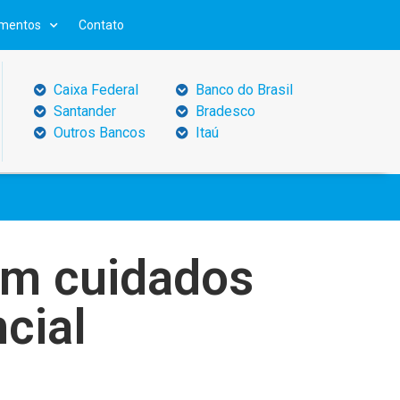
mentos
Contato
Caixa Federal
Banco do Brasil
Santander
Bradesco
Outros Bancos
Itaú
am cuidados
cial