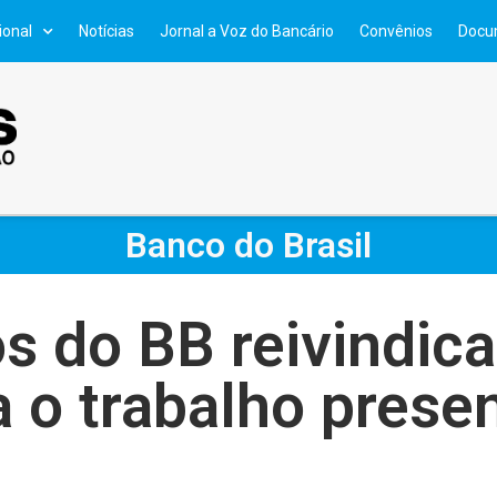
ional
Notícias
Jornal a Voz do Bancário
Convênios
Docu
Banco do Brasil
os do BB reivindic
a o trabalho presen