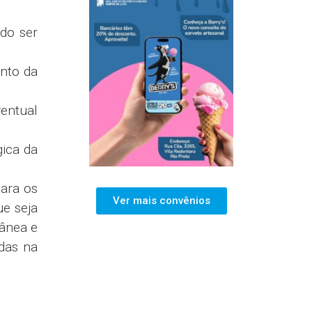
do ser
ento da
ventual
gica da
para os
Ver mais convênios
ue seja
tânea e
idas na