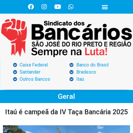
Caixa Federal
Banco do Brasil
Santander
Bradesco
Outros Bancos
Itaú
Geral
Itaú é campeã da IV Taça Bancária 2025