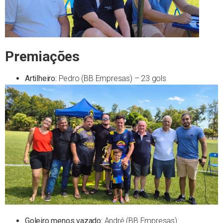
Premiações
Artilheiro:
Pedro (BB Empresas) – 23 gols
Goleiro menos vazado:
André (BB Empresas)