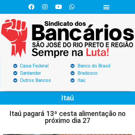
Caixa Federal
Banco do Brasil
Santander
Bradesco
Outros Bancos
Itaú
Itaú
Itaú pagará 13ª cesta alimentação no
próximo dia 27